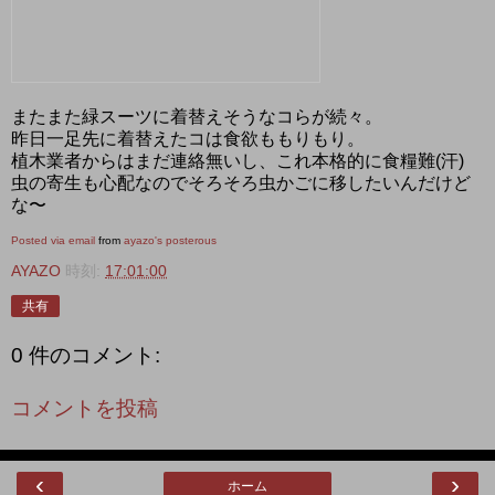
またまた緑スーツに着替えそうなコらが続々。
昨日一足先に着替えたコは食欲ももりもり。
植木業者からはまだ連絡無いし、これ本格的に食糧難(汗)
虫の寄生も心配なのでそろそろ虫かごに移したいんだけど
な〜
Posted via email
from
ayazo's posterous
AYAZO
時刻:
17:01:00
共有
0 件のコメント:
コメントを投稿
‹
›
ホーム