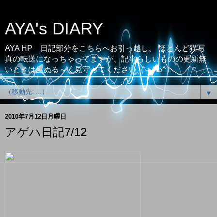
AYA's DIARY
AYA HP 日記部分をこちらへお引っ越し。 ほとんど猫写
真の転送になっちゃってますが、記事らしいものの更新無
いときは生ぬる～く見守ってください（；^ω^）
▼
2010年7月12日月曜日
アゲハ日記7/12