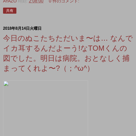
AYAZO
時刻:
2:08:00
0 件のコメント:
共有
2018年8月14日火曜日
今日のぬこたちただいま〜は… なんで
イカ耳するんだよーう!なTOMくんの
図でした。明日は病院。おとなしく捕
まってくれよ〜?（；^ω^）