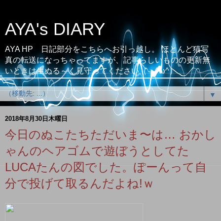
AYA's DIARY
AYA HP 日記部分をこちらへお引っ越し。 ほとんど猫写
真の転送になっちゃってますが、記事らしいものの更新無
いときは生ぬる～く見守ってください（；^ω^）
▼
2018年8月30日木曜日
今日のぬこたちただいま〜は… おかし
ゃんのヘアゴムで遊ぼうとしてた
LUCAたんの図でした。ぽーんって自
分で投げて取るんだよね!ｗ