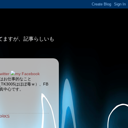
ってますが、記事らしいも
witter
my Facebook
terはお仕事的なこと
_TK3005はほぼ毒ｗ）、FB
真中心です。
ORKS