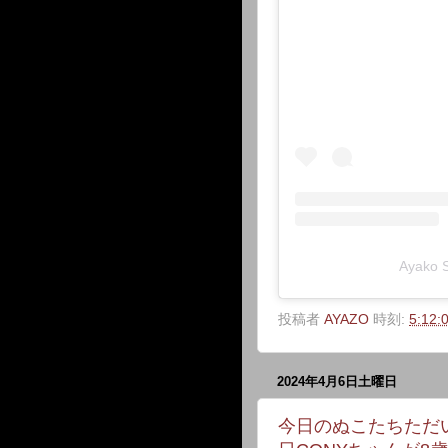
Ayako
投稿者
AYAZO
時刻:
5:12:
2024年4月6日土曜日
今日のぬこたちただい