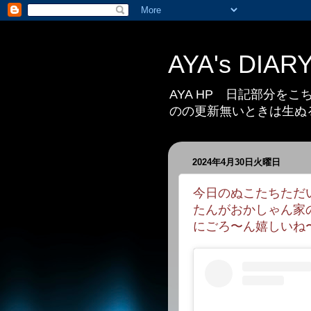
AYA's DIAR
AYA HP 日記部分を
のの更新無いときは生ぬ
2024年4月30日火曜日
今日のぬこたちただい
たんがおかしゃん家
にごろ〜ん嬉しいね