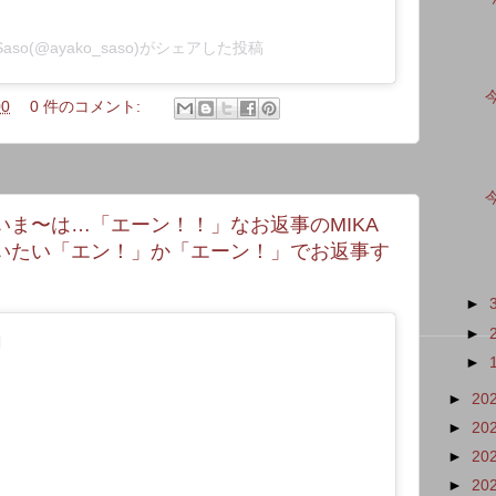
 Saso(@ayako_saso)がシェアした投稿
00
0 件のコメント:
いま〜は…「エーン！！」なお返事のMIKA
いたい「エン！」か「エーン！」でお返事す
►
►
►
►
20
►
20
►
20
►
20