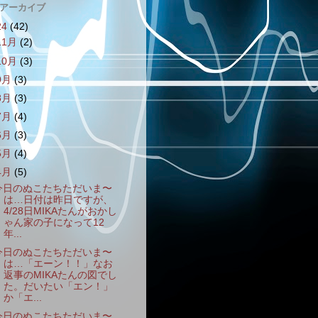
 アーカイブ
24
(42)
11月
(2)
10月
(3)
9月
(3)
8月
(3)
7月
(4)
6月
(3)
5月
(4)
4月
(5)
今日のぬこたちただいま〜
は…日付は昨日ですが、
4/28日MIKAたんがおかし
ゃん家の子になって12
年...
今日のぬこたちただいま〜
は…「エーン！！」なお
返事のMIKAたんの図でし
た。だいたい「エン！」
か「エ...
今日のぬこたちただいま〜