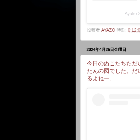
Ayako
投稿者
AYAZO
時刻:
0:12:
2024年4月26日金曜日
今日のぬこたちただ
たんの図でした。だ
るよねー。