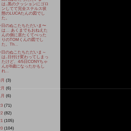
は‥黒のクッションにゴロ
ンしてて完全ステルス状
態のLUCAたんの図でし
た。
今日のぬこたちただいま〜
は… あくまでもおねえた
んの側に居たくてべった
りのTOMくんの図でし
た。Th...
今日のぬこたちただいま～
は‥日付け変わってしまっ
たけど、4/5日CONYちゃ
んが8歳になったかもし
れ...
3月
(3)
2月
(6)
1月
(6)
23
(71)
22
(82)
21
(105)
20
(104)