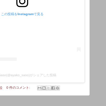
この投稿をInstagramで見る
 Saso(@ayako_saso)がシェアした投稿
00
0 件のコメント: