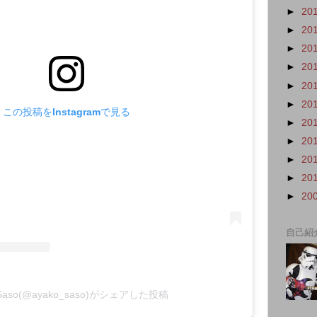
►
20
►
20
►
20
►
20
►
20
►
20
この投稿をInstagramで見る
►
20
►
20
►
20
►
20
►
20
自己紹
 Saso(@ayako_saso)がシェアした投稿