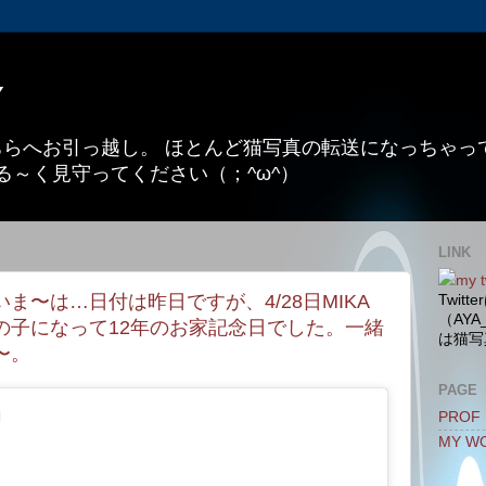
Y
こちらへお引っ越し。 ほとんど猫写真の転送になっちゃ
る～く見守ってください（；^ω^）
LINK
my t
ま〜は…日付は昨日ですが、4/28日MIKA
Twit
（AYA
の子になって12年のお家記念日でした。一緒
は猫写
〜。
PAGE
PROF
MY W