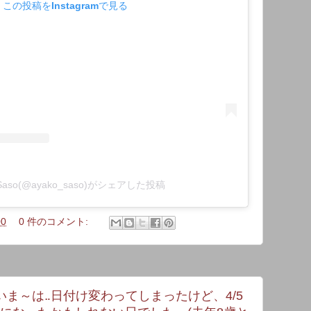
この投稿をInstagramで見る
 Saso(@ayako_saso)がシェアした投稿
00
0 件のコメント:
ま～は‥日付け変わってしまったけど、4/5