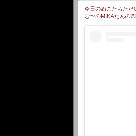
今日のぬこたちただ
む〜のMIKAたんの