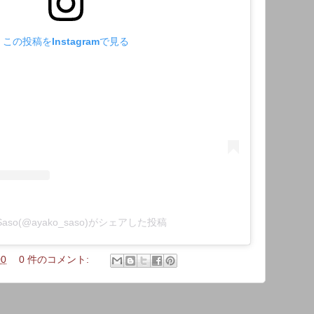
この投稿をInstagramで見る
 Saso(@ayako_saso)がシェアした投稿
00
0 件のコメント: