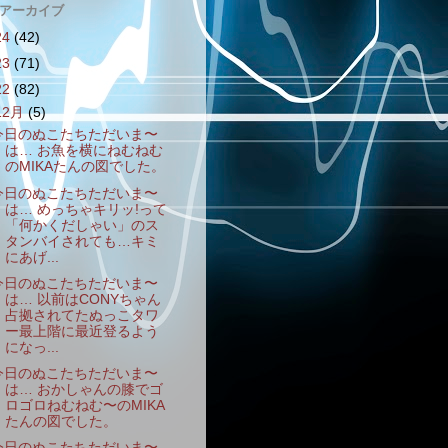
 アーカイブ
24
(42)
23
(71)
22
(82)
12月
(5)
今日のぬこたちただいま〜
は… お魚を横にねむねむ
のMIKAたんの図でした。
今日のぬこたちただいま〜
は… めっちゃキリッ!って
「何かくだしゃい」のス
タンバイされても…キミ
にあげ...
今日のぬこたちただいま〜
は… 以前はCONYちゃん
占拠されてたぬっこタワ
ー最上階に最近登るよう
になっ...
今日のぬこたちただいま〜
は… おかしゃんの膝でゴ
ロゴロねむねむ〜のMIKA
たんの図でした。
今日のぬこたちただいま〜