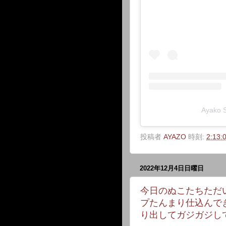
Ayako
投稿者
AYAZO
時刻:
2:13:
2022年12月4日日曜日
今日のぬこたちただ
プたんまり仕込んで
り出してガジガジし