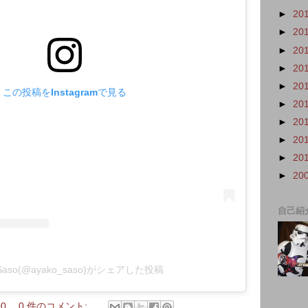
►
20
►
20
►
20
►
20
►
20
この投稿をInstagramで見る
►
20
►
20
►
20
►
20
►
20
自己紹
 Saso(@ayako_saso)がシェアした投稿
00
0 件のコメント: