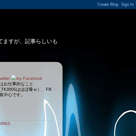
ってますが、記事らしいも
witter
my Facebook
terはお仕事的なこと
_TK3005はほぼ毒ｗ）、FB
真中心です。
ORKS