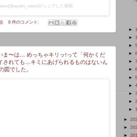
 Saso(@ayako_saso)がシェアした投稿
00
0 件のコメント:
►
►
►
►
いま〜は… めっちゃキリッ!って「何かくだ
イされても…キミにあげられるものはないん
►
んの図でした。
►
►
►
►
►
►
►
20
►
20
►
20