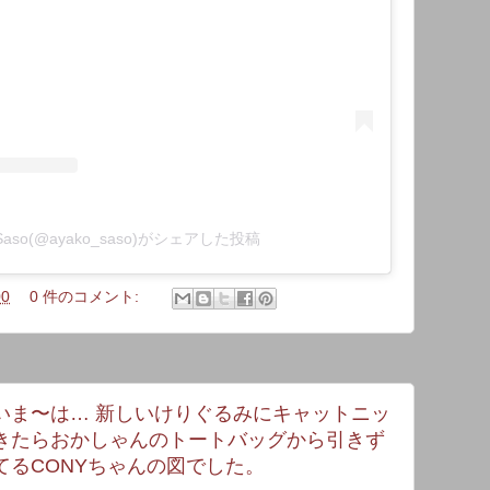
 Saso(@ayako_saso)がシェアした投稿
00
0 件のコメント:
いま〜は… 新しいけりぐるみにキャットニッ
きたらおかしゃんのトートバッグから引きず
てるCONYちゃんの図でした。