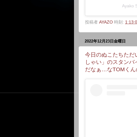
Ayako
投稿者
AYAZO
時刻:
1:13:
2022年12月23日金曜日
今日のぬこたちただ
しゃい」のスタンバ
だなぁ…なTOMく