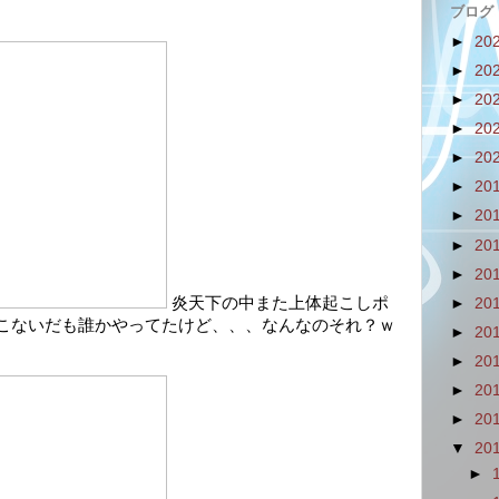
ブログ
►
20
►
20
►
20
►
20
►
20
►
20
►
20
►
20
►
20
炎天下の中また上体起こしポ
►
20
こないだも誰かやってたけど、、、なんなのそれ？ｗ
►
20
►
20
►
20
►
20
▼
20
►