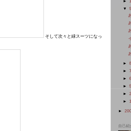
►
▼
そして次々と緑スーツになっ
あ
►
►
►
►
►
►
►
20
自己紹