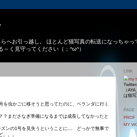
Y
こちらへお引っ越し。 ほとんど猫写真の転送になっちゃ
る～く見守ってください（；^ω^）
LINK
my t
Twit
（AYA
は猫写
1号を虫かごに移そうと思ってたのに、ベランダに行く
PAGE
？？まださなぎ準備になるまでは成長してなかったと
PROF
MY W
ーズンの1号を見失うということに… どっかで無事で
ど。。。