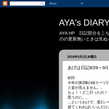
AYA's DIAR
AYA HP 日記部分を
のの更新無いときは生ぬ
2010年9月2日木曜日
あげは日記8/29～9/1
8/29
今年の第2陣の緑スーツ
と姿が見えません。。
ちょ！！どこ行ったの！
思うのに。。
…というわけで、第2シ
居てくれればいいんだけ