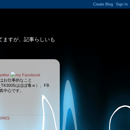
ってますが、記事らしいも
witter
my Facebook
terはお仕事的なこと
_TK3005はほぼ毒ｗ）、FB
真中心です。
ORKS