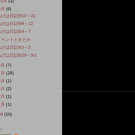
10月
(3)
9月
(6)
あげは日記9/12～22
あげは日記9/8～12
あげは日記9/4～7
イベントとかとか
あげは日記9/2～3
げは日記8/29～9/1
8月
(7)
7月
(28)
6月
(1)
5月
(2)
2月
(1)
1月
(1)
09
(10)
介