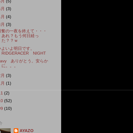
6月
(5)
5月
(3)
4月
(4)
3月
(3)
興奮の一夜を終えて・・・
あれ？もう何日経っ
た？？ｗ
いよいよ明日です。
RIDGERACER NIGHT
Davy ありがとう。安らか
に。。。
2月
(3)
1月
(1)
11
(2)
10
(52)
09
(10)
介
AYAZO