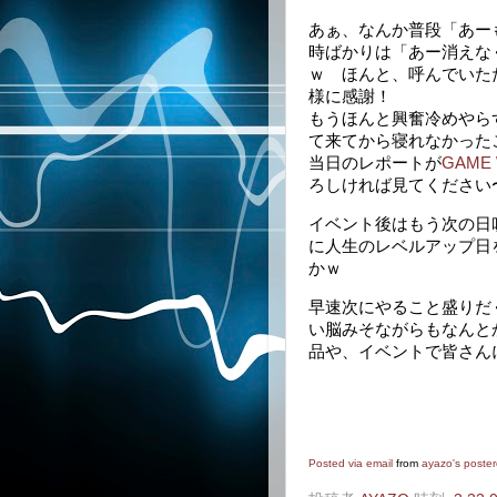
あぁ、なんか普段「あー
時ばかりは「あー消えな
ｗ ほんと、呼んでいた
様に感謝！
もうほんと興奮冷めやら
て来てから寝れなかった
当日のレポートが
GAME 
ろしければ見てください
イベント後はもう次の日
に人生のレベルアップ日
かｗ
早速次にやること盛りだ
い脳みそながらもなんと
品や、イベントで皆さん
Posted via email
from
ayazo's poste