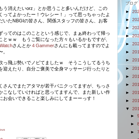
ブログ
もう消えたいorz」とか思うこと多いんだけど、この
►
20
くってよかったー！ウレシー！」って思っちゃったよ
►
20
だいたNBGIの皆さん、関係スタッフの皆さん、お客
►
20
ずってのはこのことという感じで、まぁ終わって帰っ
►
20
ことｗｗ もうご覧になった方々もいるかもですが、
►
20
Watch
さんとか
４Gammer
さんにも載ってますのでよ
〜。
►
20
►
20
吹っ飛ぶ勢いでノビてましたｗ そうこうしてるうち
►
20
を迎えたり、自分ご褒美で全身マッサージ行ったりと
►
20
►
20
くさんでまたアタマが若干パニクってますが、ちっさ
かこなしていければと思ってますんで、また新しい作
►
20
にお会いできること楽しみにしてまーーっす！
►
20
▼
20
►
►
rous
►