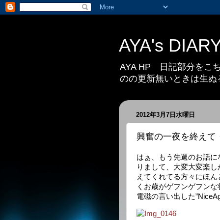
AYA's DIAR
AYA HP 日記部分を
のの更新無いときは生ぬ
2012年3月7日水曜日
興奮の一夜を終えて
はぁ、もう先週のお話になっ
りまして、大変大変楽し
えてくれてる方々にほん
くお歳がゲフンゲフンな
電磁の言い出した”Nic