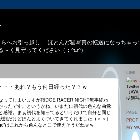
Y
こちらへお引っ越し。 ほとんど猫写真の転送になっちゃ
る～く見守ってください（；^ω^）
LINK
my t
・・・あれ？もう何日経った？？ｗ
Twit
（AYA
は猫写
てしまいますがRIDGE RACER NIGHT無事終わ
かったです。というかね、いまだに初代の色んな曲覚
PAGE
と感謝。まぁ初代を知ってるというだけで自分と同じ
状態だけどほんとよくついてきてくれました（＞＜）
PROF
eAge”はこれから色んなとこで使えそうだねｗｗ
MY W