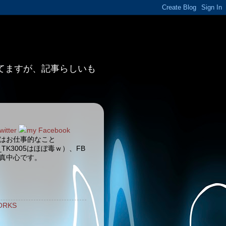
ってますが、記事らしいも
witter
my Facebook
terはお仕事的なこと
_TK3005はほぼ毒ｗ）、FB
真中心です。
ORKS