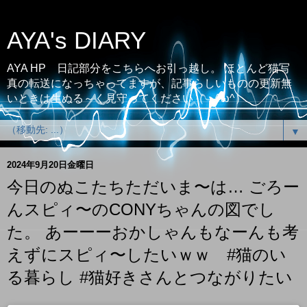
AYA's DIARY
AYA HP 日記部分をこちらへお引っ越し。 ほとんど猫写
真の転送になっちゃってますが、記事らしいものの更新無
いときは生ぬる～く見守ってください（；^ω^）
▼
2024年9月20日金曜日
今日のぬこたちただいま〜は… ごろー
んスピィ〜のCONYちゃんの図でし
た。 あーーーおかしゃんもなーんも考
えずにスピィ〜したいｗｗ #猫のい
る暮らし #猫好きさんとつながりたい