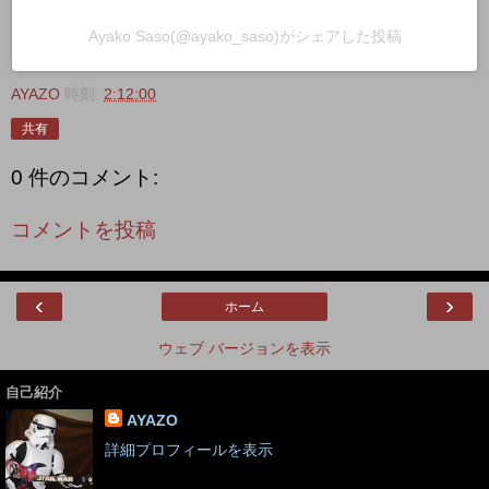
Ayako Saso(@ayako_saso)がシェアした投稿
AYAZO
時刻:
2:12:00
共有
0 件のコメント:
コメントを投稿
‹
›
ホーム
ウェブ バージョンを表示
自己紹介
AYAZO
詳細プロフィールを表示