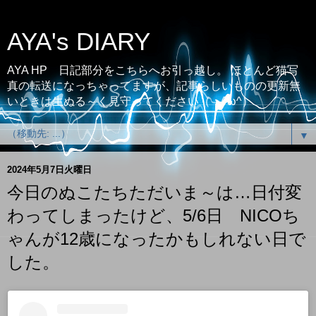
AYA's DIARY
AYA HP 日記部分をこちらへお引っ越し。 ほとんど猫写
真の転送になっちゃってますが、記事らしいものの更新無
いときは生ぬる～く見守ってください（；^ω^）
▼
2024年5月7日火曜日
今日のぬこたちただいま～は…日付変
わってしまったけど、5/6日 NICOち
ゃんが12歳になったかもしれない日で
した。