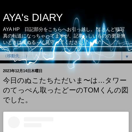
AYA's DIARY
AYA HP 日記部分をこちらへお引っ越し。 ほとんど猫写
真の転送になっちゃってますが、記事らしいものの更新無
いときは生ぬる～く見守ってください（；^ω^）
▼
2023年12月14日木曜日
今日のぬこたちただいま〜は…タワー
のてっぺん取ったどーのTOMくんの図
でした。