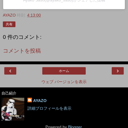
Ayako Saso(@ayako_saso)がシェアした投稿
AYAZO
時刻:
4:13:00
共有
0 件のコメント:
コメントを投稿
‹
›
ホーム
ウェブ バージョンを表示
自己紹介
AYAZO
詳細プロフィールを表示
Powered by
Blogger
.