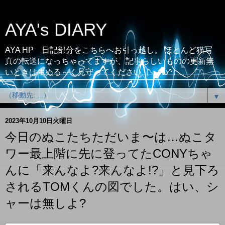
AYA's DIARY
AYA HP 日記部分をこちらへお引っ越し。 ほとんど猫写
真の転送になっちゃってますが、記事らしいものの更新無
いときは生ぬる～く見守ってください（；^ω^）
▼
2023年10月10日火曜日
今日のぬこたちただいま〜は…ぬこタ
ワー最上階に先に登ってたCONYちゃ
んに「来んなよ?来んなよ!?」と見下ろ
されるTOMくんの図でした。はい、シ
ャーは無しよ?