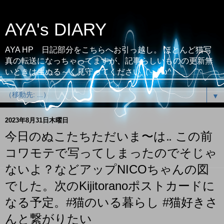
AYA's DIARY
AYA HP 日記部分をこちらへお引っ越し。 ほとんど猫写
真の転送になっちゃってますが、記事らしいものの更新無
いときは生ぬる～く見守ってください（；^ω^）
▼
2023年8月31日木曜日
今日のぬこたちただいま〜は‥ この前
コワモテで写ってしまったのでそじゃ
ないよ？などアップNICOちゃんの図
でした。次のKijitoranoポストカードに
なる予定。#猫のいる暮らし #猫好きさ
んと繋がりたい