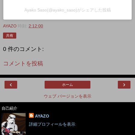
Ayako Saso(@ayako_saso)がシェアした投稿
AYAZO
時刻:
2:12:00
共有
0 件のコメント:
コメントを投稿
‹
›
ホーム
ウェブ バージョンを表示
自己紹介
AYAZO
詳細プロフィールを表示