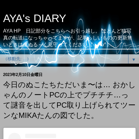
AYA's DIARY
AYA HP 日記部分をこちらへお引っ越し。 ほとんど猫写
真の転送になっちゃってますが、記事らしいものの更新無
いときは生ぬる～く見守ってください（；^ω^）
▼
2023年2月10日金曜日
今日のぬこたちただいま〜は… おかし
ゃんのノートPCの上でプチチチ…っ
て謎音を出してPC取り上げられてツー
ンなMIKAたんの図でした。