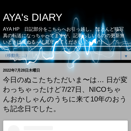
AYA's DIARY
AYA HP 日記部分をこちらへお引っ越し。 ほとんど猫写
真の転送になっちゃってますが、記事らしいものの更新無
いときは生ぬる～く見守ってください（；^ω^）
▼
2022年7月28日木曜日
今日のぬこたちただいま〜は… 日が変
わっちゃったけど7/27日、NICOちゃ
んおかしゃんのうちに来て10年のおう
ち記念日でした。