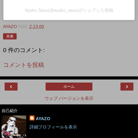
Ayako Saso(@ayako_saso)がシェアした投稿
AYAZO
時刻:
2:13:00
共有
0 件のコメント:
コメントを投稿
‹
›
ホーム
ウェブ バージョンを表示
自己紹介
AYAZO
詳細プロフィールを表示