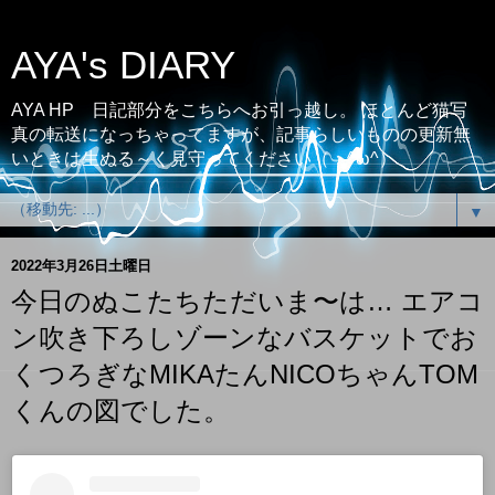
AYA's DIARY
AYA HP 日記部分をこちらへお引っ越し。 ほとんど猫写
真の転送になっちゃってますが、記事らしいものの更新無
いときは生ぬる～く見守ってください（；^ω^）
▼
2022年3月26日土曜日
今日のぬこたちただいま〜は… エアコ
ン吹き下ろしゾーンなバスケットでお
くつろぎなMIKAたんNICOちゃんTOM
くんの図でした。