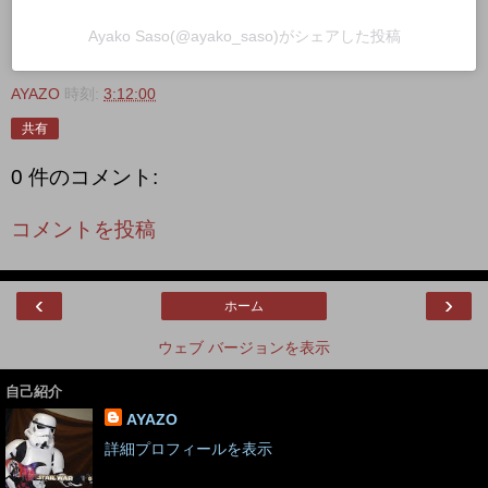
Ayako Saso(@ayako_saso)がシェアした投稿
AYAZO
時刻:
3:12:00
共有
0 件のコメント:
コメントを投稿
‹
›
ホーム
ウェブ バージョンを表示
自己紹介
AYAZO
詳細プロフィールを表示