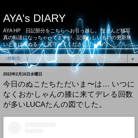
AYA's DIARY
AYA HP 日記部分をこちらへお引っ越し。 ほとんど猫写
真の転送になっちゃってますが、記事らしいものの更新無
いときは生ぬる～く見守ってください（；^ω^）
▼
2022年2月16日水曜日
今日のぬこたちただいま〜は… いつに
なくおかしゃんの膝に来てデレる回数
が多いLUCAたんの図でした。