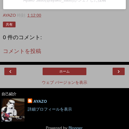
Ayako Saso(@ayako_saso)がシェアした投稿
AYAZO
時刻:
1:12:00
共有
0 件のコメント:
コメントを投稿
‹
›
ホーム
ウェブ バージョンを表示
自己紹介
AYAZO
詳細プロフィールを表示
Powered by
Blogger
.