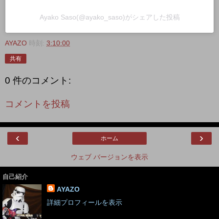
Ayako Saso(@ayako_saso)がシェアした投稿
AYAZO
時刻:
3:10:00
共有
0 件のコメント:
コメントを投稿
‹
›
ホーム
ウェブ バージョンを表示
自己紹介
AYAZO
詳細プロフィールを表示