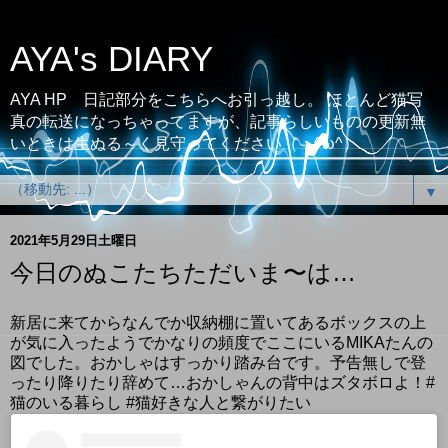
AYA's DIARY
AYA HP 日記部分をこちらへお引っ越し。 ほとんど猫写
真の転送になっちゃってますが、記事らしいものの更新無
いときは生ぬる～く見守ってください（；^ω^）
▼
2021年5月29日土曜日
今日のぬこたちただいま〜は…
新居に来てからなんでか収納棚に置いてあるボックスの上
が気に入ったようでかなりの頻度でここにいるMIKAたんの
図でした。おかしゃはすっかり踏み台です。予告無しで登
ったり降りたり辞めて…おかしゃんの背中はズタボロよ！#
猫のいる暮らし #猫好きな人と繋がりたい