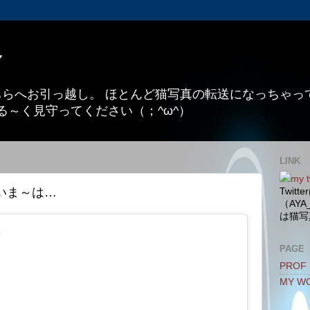
Y
こちらへお引っ越し。 ほとんど猫写真の転送になっちゃ
る～く見守ってください（；^ω^）
LINK
my t
いま～は…
Twit
（AYA
は猫写
PAGE
PROF
MY W