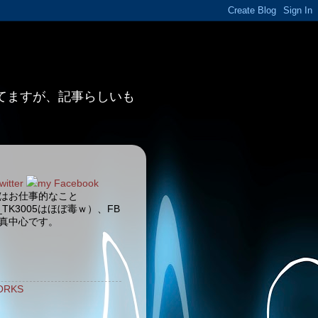
ってますが、記事らしいも
witter
my Facebook
terはお仕事的なこと
_TK3005はほぼ毒ｗ）、FB
真中心です。
ORKS