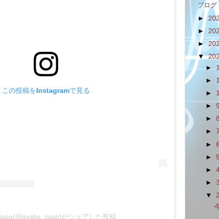
ブログ
►
20
►
20
►
20
▼
20
►
►
この投稿をInstagramで見る
►
►
►
►
►
►
►
►
▼
 Saso(@ayako_saso)がシェアした投稿