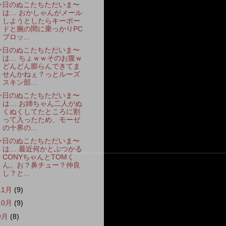
今日のぬこたちただいま〜
は… おかしゃんがメール
しようとしたらキーボー
ドと腕の間に乗っかりPC
ブロッ...
今日のぬこたちただいま〜
は… ちょｗｗそのお腹ｗ
どんどん膨らんできてま
せんかねぇ？っとルーズ
スキン部...
今日のぬこたちただいま〜
は… お姉ちゃん二人がぬ
くぬくしてたところに割
って入ったため、モーゼ
の十界の...
今日のぬこたちただいま〜
は… 最近何かとぶつかる
CONYちゃんとTOMく
ん。お？鼻チュー？仲良
し？と...
11月
(9)
10月
(9)
9月
(8)