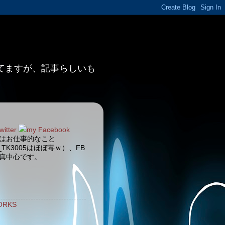
ってますが、記事らしいも
witter
my Facebook
terはお仕事的なこと
_TK3005はほぼ毒ｗ）、FB
真中心です。
ORKS