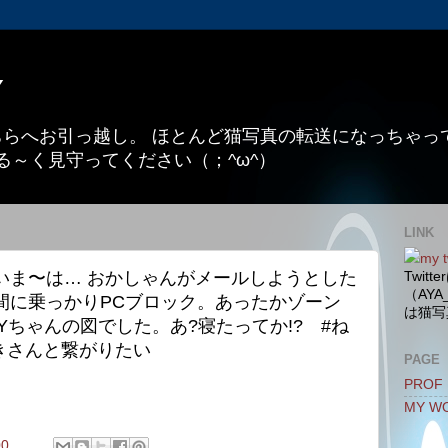
Y
こちらへお引っ越し。 ほとんど猫写真の転送になっちゃ
る～く見守ってください（；^ω^）
LINK
my t
いま〜は… おかしゃんがメールしようとした
Twit
（AYA
間に乗っかりPCブロック。あったかゾーン
は猫写
Yちゃんの図でした。あ?寝たってか!? #ね
きさんと繋がりたい
PAGE
PROF
MY W
00