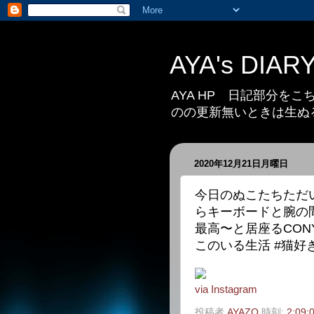
AYA's DIAR
AYA HP 日記部分を
のの更新無いときは生ぬ
2020年12月21日月曜日
今日のぬこたちただ
らキーボードと腕の
最高〜と居座るCON
このいる生活 #猫好
via Instagram
投稿者
AYAZO
時刻:
2:09: