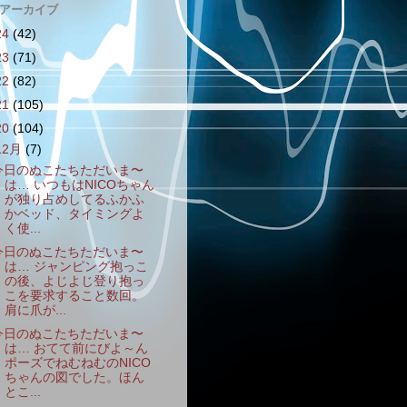
 アーカイブ
24
(42)
23
(71)
22
(82)
21
(105)
20
(104)
12月
(7)
今日のぬこたちただいま〜
は… いつもはNICOちゃん
が独り占めしてるふかふ
かベッド、タイミングよ
く使...
今日のぬこたちただいま〜
は… ジャンピング抱っこ
の後、よじよじ登り抱っ
こを要求すること数回。
肩に爪が...
今日のぬこたちただいま〜
は… おてて前にびよ～ん
ポーズでねむねむのNICO
ちゃんの図でした。ほん
とこ...