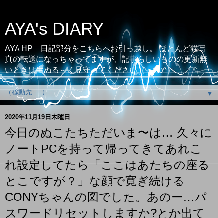
AYA's DIARY
AYA HP 日記部分をこちらへお引っ越し。 ほとんど猫写
真の転送になっちゃってますが、記事らしいものの更新無
いときは生ぬる～く見守ってください（；^ω^）
▼
2020年11月19日木曜日
今日のぬこたちただいま〜は… 久々に
ノートPCを持って帰ってきてあれこ
れ設定してたら「ここはあたちの座る
とこですが？」な顔で寛ぎ続ける
CONYちゃんの図でした。あのー…パ
スワードリセットしますか?とか出て