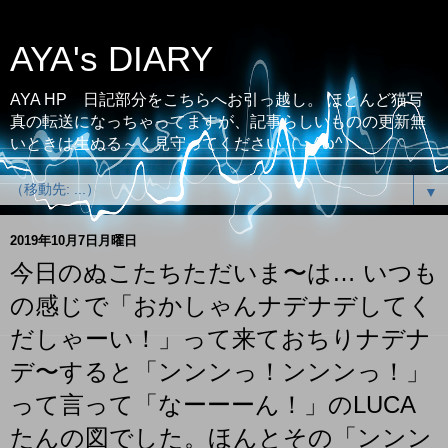
AYA's DIARY
AYA HP 日記部分をこちらへお引っ越し。 ほとんど猫写
真の転送になっちゃってますが、記事らしいものの更新無
いときは生ぬる～く見守ってください（；^ω^）
▼
2019年10月7日月曜日
今日のぬこたちただいま〜は… いつも
の感じで「おかしゃんナデナデしてく
だしゃーい！」って来ておちりナデナ
デ〜すると「ンンンっ！ンンンっ！」
って言って「なーーーん！」のLUCA
たんの図でした。ほんとその「ンンン