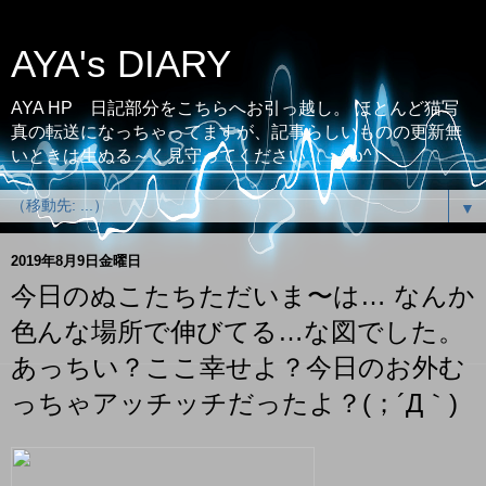
AYA's DIARY
AYA HP 日記部分をこちらへお引っ越し。 ほとんど猫写
真の転送になっちゃってますが、記事らしいものの更新無
いときは生ぬる～く見守ってください（；^ω^）
▼
2019年8月9日金曜日
今日のぬこたちただいま〜は… なんか
色んな場所で伸びてる…な図でした。
あっちい？ここ幸せよ？今日のお外む
っちゃアッチッチだったよ？(；´Д｀)