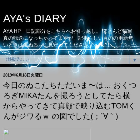
AYA's DIARY
AYA HP 日記部分をこちらへお引っ越し。 ほとんど猫写
真の転送になっちゃってますが、記事らしいものの更新無
いときは生ぬる～く見守ってください（；^ω^）
▼
2019年6月18日火曜日
今日のぬこたちただいま〜は… おくつ
ろぎMIKAたんを撮ろうとしてたら横
からやってきて真顔で映り込むTOMく
んがジワるｗ の図でした(；´∀｀)