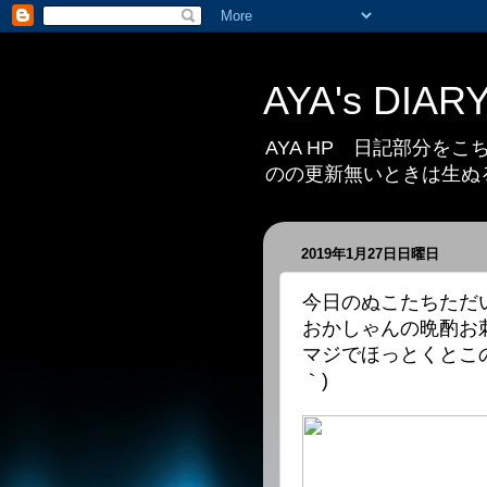
AYA's DIAR
AYA HP 日記部分を
のの更新無いときは生ぬ
2019年1月27日日曜日
今日のぬこたちただ
おかしゃんの晩酌お
マジでほっとくとこ
｀)