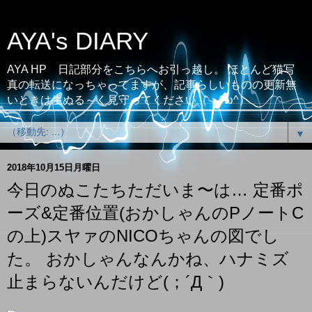
AYA's DIARY
AYA HP 日記部分をこちらへお引っ越し。 ほとんど猫写
真の転送になっちゃってますが、記事らしいものの更新無
いときは生ぬる～く見守ってください（；^ω^）
▼
2018年10月15日月曜日
今日のぬこたちただいま〜は… 定番ポ
ーズ&定番位置(おかしゃんのPノートC
の上)スヤァのNICOちゃんの図でし
た。 おかしゃんなんかね、ハナミズ
止まらないんだけど(；´Д｀)