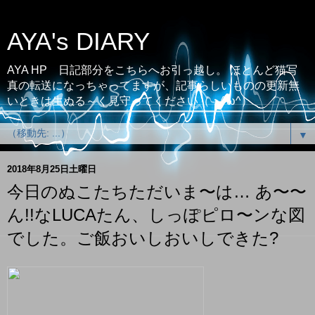
AYA's DIARY
AYA HP 日記部分をこちらへお引っ越し。 ほとんど猫写
真の転送になっちゃってますが、記事らしいものの更新無
いときは生ぬる～く見守ってください（；^ω^）
▼
2018年8月25日土曜日
今日のぬこたちただいま〜は… あ〜〜
ん!!なLUCAたん、しっぽピロ〜ンな図
でした。ご飯おいしおいしできた?