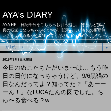
AYA's DIARY
AYA HP 日記部分をこちらへお引っ越し。 ほとんど猫写
真の転送になっちゃってますが、記事らしいものの更新無
いときは生ぬる～く見守ってください（；^ω^）
▼
2017年9月7日木曜日
今日のぬこたちただいま〜は… もう昨
日の日付になっちゃうけど、9/6黒猫の
日なんだってよ？知ってた？「あーー
ーん！」なLUCAたんの図でした。ち
ゅ〜る食べる？w