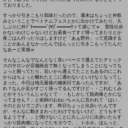
ておりました。
すっかり引きこもり気味だったので、週末はちょっと外飲
みということでベトナムフェスとかに出かけてみたり。久
しぶりに外ﾃﾞﾀ━━━ﾟ(∀)ﾟ━━━!!って感じでｗ 普段出歩
かないわけじゃないけどお昼食べてすぐ帰ってきたりとか
夜ごはん行ったりはしますけど「あぁ野外」って意識する
ことがあんまなかったんでほんっとに引きこもってたんだ
なあーと実感ｗ
そんなこんなでなんとなく良いペースで通えてたデトック
スのサロンが店舗統合で無くなってしまうことになってち
ょっと困ってたり。近いから通えてたこともあるのにこれ
からはちょっと離れたとこに通わないといけなくなってし
まった。今日は地元最後の施術日であったんですが、「あ
れ？なんか足がすごく張ってるんですけど・・これむくみ
とかそういうんじゃなくて・・もしかして筋肉痛とかにな
ってません？」と術師のおねいちゃんに言われて「はい、
そのとおりでございます、昨日ちょっと出歩いたんです
が、そんなに動きまわったわけでもないけど、どうもキて
るようです。」と情けないことに久しぶりに出歩いたらす
っかり筋肉痛になってたモヨウで。。トホホ。ほんっと、