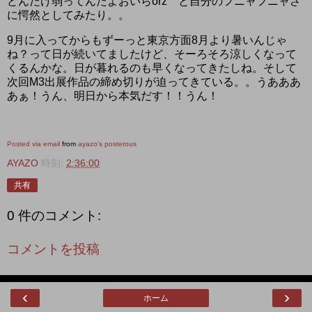
どんだけ弱ってんだよおいらorz と自分のフニャフニャさ
に愕然としてみたり。。
9月に入ってからもずーっと東京方面8月より暑いんじゃ
ね？って日が続いてましたけど、そーろそろ涼しくなって
くるんかな。日が暮れるのも早くなってきたしね。そして
次回M3出展作品の締め切りが迫ってきている。。うあああ
あぁ！うん、明日から本気だす！！うん！
Posted via email
from
ayazo's posterous
AYAZO
時刻:
2:36:00
共有
0 件のコメント:
コメントを投稿
‹
›
ホーム