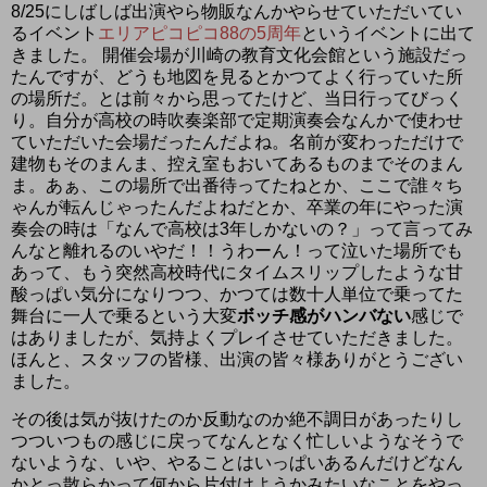
8/25にしばしば出演やら物販なんかやらせていただいてい
るイベント
エリアピコピコ88の5周年
というイベントに出て
きました。 開催会場が川崎の教育文化会館という施設だっ
たんですが、どうも地図を見るとかつてよく行っていた所
の場所だ。とは前々から思ってたけど、当日行ってびっく
り。自分が高校の時吹奏楽部で定期演奏会なんかで使わせ
ていただいた会場だったんだよね。名前が変わっただけで
建物もそのまんま、控え室もおいてあるものまでそのまん
ま。あぁ、この場所で出番待ってたねとか、ここで誰々ち
ゃんが転んじゃったんだよねだとか、卒業の年にやった演
奏会の時は「なんで高校は3年しかないの？」って言ってみ
んなと離れるのいやだ！！うわーん！って泣いた場所でも
あって、もう突然高校時代にタイムスリップしたような甘
酸っぱい気分になりつつ、かつては数十人単位で乗ってた
舞台に一人で乗るという大変
ボッチ感がハンバない
感じで
はありましたが、気持よくプレイさせていただきました。
ほんと、スタッフの皆様、出演の皆々様ありがとうござい
ました。
その後は気が抜けたのか反動なのか絶不調日があったりし
つついつもの感じに戻ってなんとなく忙しいようなそうで
ないような、いや、やることはいっぱいあるんだけどなん
かとっ散らかって何から片付けようかみたいなことをやっ