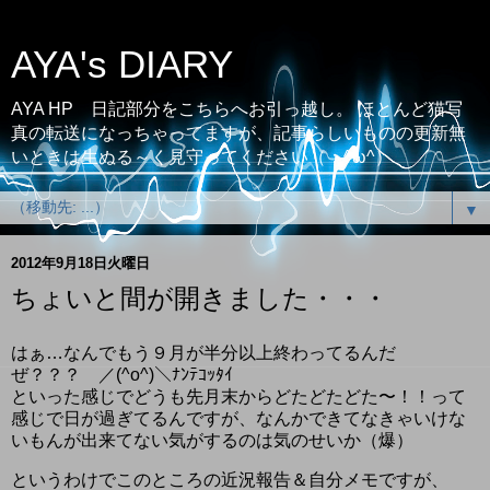
AYA's DIARY
AYA HP 日記部分をこちらへお引っ越し。 ほとんど猫写
真の転送になっちゃってますが、記事らしいものの更新無
いときは生ぬる～く見守ってください（；^ω^）
▼
2012年9月18日火曜日
ちょいと間が開きました・・・
はぁ…なんでもう９月が半分以上終わってるんだ
ぜ？？？ ／(^o^)＼ﾅﾝﾃｺｯﾀｲ
といった感じでどうも先月末からどたどたどた〜！！って
感じで日が過ぎてるんですが、なんかできてなきゃいけな
いもんが出来てない気がするのは気のせいか（爆）
というわけでこのところの近況報告＆自分メモですが、